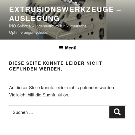
Zum
EXTRUSIONSWERKZEUGE –
Inhalt
AUSLEGUNG
springen
INO Sobotta – Ingenieurbüro für Numerische
Optimierungsmethoden
Menü
DIESE SEITE KONNTE LEIDER NICHT
GEFUNDEN WERDEN.
An dieser Stelle konnte leider nichts gefunden werden.
Vielleicht hilft die Suchfunktion.
Suchen
Suche
nach: